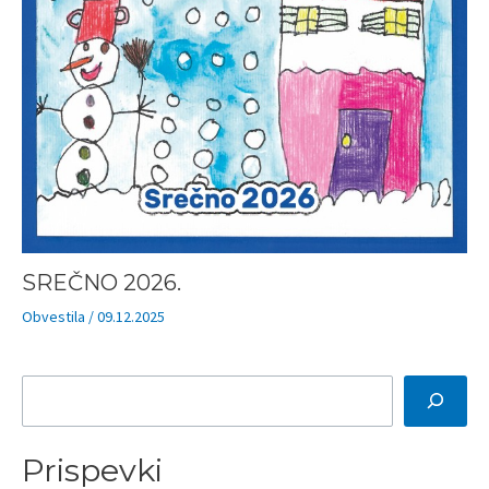
SREČNO 2026.
Obvestila
/
09.12.2025
I
š
Prispevki
č