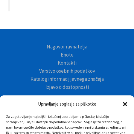
Nagovor ravnatelja
Enote
Kontakti
Varstvo osebnih podatkov
Katalog informacij javnega značaja
Izjavo o dostopnosti
»V našem vrtcu plujemo varno, zdravo in igrivo na valovih
Upravljanje soglasja za piškotke
ustvarjalnosti in samostojnosti. Srečni in zadovoljni smo, ker
nas narava uči spoštovanja drugačnosti.«
Za zagotavljanje najboljših izkušenj uporabljamo piškotke, ki služijo
shranjevanju in/ali dostopu do podatkov o napravi. Soglasje za te tehnologije
nam bo omogočilo obdelavo podatkov, kot so vedenje pri brskanju ali edinstveni
ID-ji, na tem spletnem mestu. Neprivolitev ali preklic privolitve lahko negativno