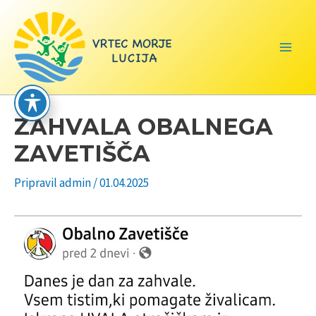
Skip
to
content
Main
Men
ZAHVALA OBALNEGA
ZAVETIŠČA
Pripravil
admin
/
01.04.2025