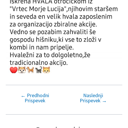
←
Predhodni
Naslednji
Navigacija
Prispevek
Prispevek
→
prispevka