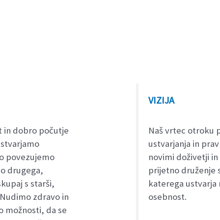
VIZIJA
 in dobro počutje
Naš vrtec otroku 
ustvarjamo
ustvarjanja in prav
vno povezujemo
novimi doživetji in
 do drugega,
prijetno druženje s 
upaj s starši,
katerega ustvarja
 Nudimo zdravo in
osebnost.
o možnosti, da se