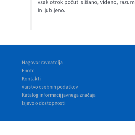
vsak otrok počuti slišano, videno, razu
in ljubljeno.
Nagovor ravnatelja
Enote
Kontakti
Varstvo osebnih podatkov
Katalog informacij javnega značaja
Izjavo o dostopnosti