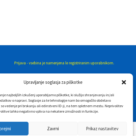
Prijava - vsebina je namenjena le registriranim uporabnikom.
PRIJAVA
Upravljanje soglasja za piškotke
nje najboljših izkušenj uporabljamo piškotke, ki služijo shranjevanju in/ali
datkov o napravi. Soglasje za te tehnologije nam bo omogočilo obdelavo
 so vedenje pri brskanju ali edinstveni ID-ji, na tem spletnem mestu. Neprivolitev
rivolitve lahko negativno vpliva na nekatere zmožnosti in funkcije.
prejmi
Zavrni
Prikaz nastavitev