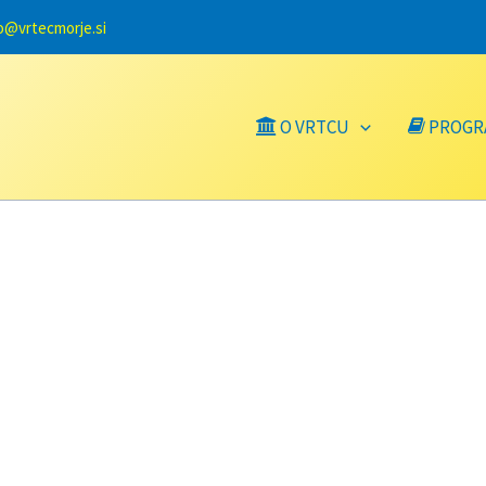
o@vrtecmorje.si
O VRTCU
PROGR