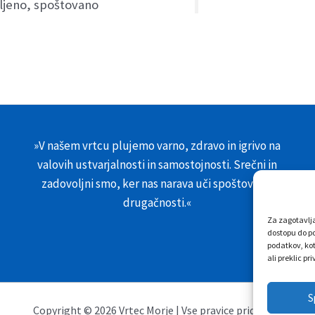
mljeno, spoštovano
»V našem vrtcu plujemo varno, zdravo in igrivo na
valovih ustvarjalnosti in samostojnosti. Srečni in
zadovoljni smo, ker nas narava uči spoštovanja
drugačnosti.«
Za zagotavlja
dostopu do po
podatkov, kot
ali preklic p
S
Copyright © 2026 Vrtec Morje | Vse pravice pridržane