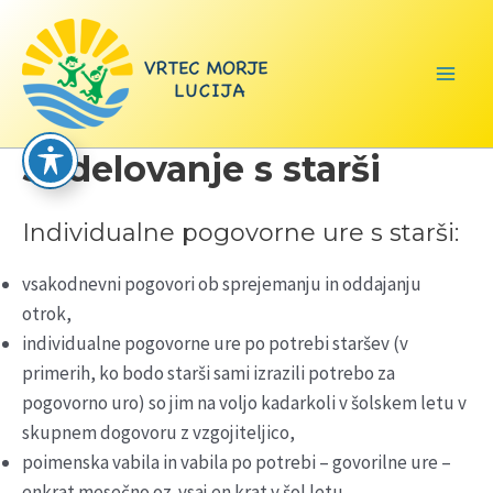
Skip
to
content
Main
Men
Sodelovanje s starši
Individualne pogovorne ure s starši:
vsakodnevni pogovori ob sprejemanju in oddajanju
otrok,
individualne pogovorne ure po potrebi staršev (v
primerih, ko bodo starši sami izrazili potrebo za
pogovorno uro) so jim na voljo kadarkoli v šolskem letu v
skupnem dogovoru z vzgojiteljico,
poimenska vabila in vabila po potrebi – govorilne ure –
enkrat mesečno oz. vsaj en krat v šol letu.