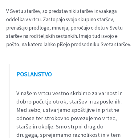
V Svetu staršev, so predstavniki staršev iz vsakega
oddelka v vrtcu. Zastopajo svojo skupino staršev,
prenašajo predloge, mnenja, poročajo o delu v Svetu
staršev na roditeljskih sestankih. Imajo tudi svojo e
pošto, na katero lahko pišejo predsedniku Sveta staršev.
POSLANSTVO
V našem vrtcu vestno skrbimo za varnost in
dobro počutje otrok, staršev in zaposlenih.
Med seboj ustvarjamo spoštljive in pristne
odnose ter strokovno povezujemo vrtec,
starše in okolje. Smo strpni drug do
drugega, sprejemamo raznolikost in v tem