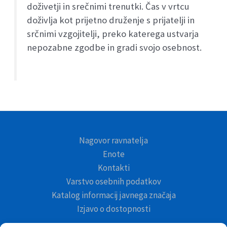
doživetji in srečnimi trenutki. Čas v vrtcu
doživlja kot prijetno druženje s prijatelji in
srčnimi vzgojitelji, preko katerega ustvarja
nepozabne zgodbe in gradi svojo osebnost.
Nagovor ravnatelja
Enote
Kontakti
Varstvo osebnih podatkov
Katalog informacij javnega značaja
Izjavo o dostopnosti