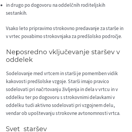
in drugo po dogovoru na oddelčnih roditeljskih
sestankih.
Vsako leto pripravimo strokovno predavanje za starše in
v vrtec povabimo strokovnjaka za predšolsko področje.
Neposredno vključevanje staršev v
oddelek
Sodelovanje med vrtcem in starši je pomemben vidik
kakovosti predšolske vzgoje. Starši imajo pravico
sodelovati pri načrtovanju življenja in dela v vrtcu in v
oddelku ter po dogovoru s strokovnimi delavkami v
oddelku tudi aktivno sodelovati pri vzgojnem delu,
vendar ob upoštevanju strokovne avtonomnosti vrtca.
Svet staršev