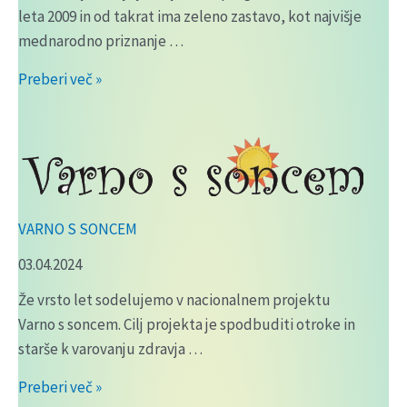
leta 2009 in od takrat ima zeleno zastavo, kot najvišje
mednarodno priznanje …
EKO
Preberi več »
ŠOLA
VARNO S SONCEM
03.04.2024
Že vrsto let sodelujemo v nacionalnem projektu
Varno s soncem. Cilj projekta je spodbuditi otroke in
starše k varovanju zdravja …
VARNO
Preberi več »