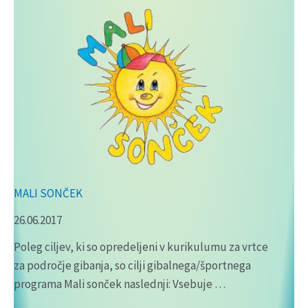
MALI SONČEK
26.06.2017
Poleg ciljev, ki so opredeljeni v kurikulumu za vrtce
za področje gibanja, so cilji gibalnega/športnega
programa Mali sonček naslednji: Vsebuje …