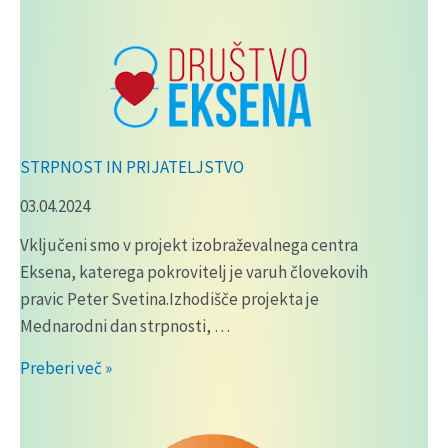
S
SONCEM
STRPNOST IN PRIJATELJSTVO
03.04.2024
Vključeni smo v projekt izobraževalnega centra
Eksena, katerega pokrovitelj je varuh človekovih
pravic Peter Svetina.Izhodišče projekta je
Mednarodni dan strpnosti, …
STRPNOST
Preberi več »
IN
PRIJATELJSTVO