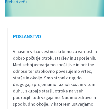
MALI
Preberi več »
SONČEK
POSLANSTVO
V našem vrtcu vestno skrbimo za varnost in
dobro počutje otrok, staršev in zaposlenih.
Med seboj ustvarjamo spoštljive in pristne
odnose ter strokovno povezujemo vrtec,
starše in okolje. Smo strpni drug do
drugega, sprejemamo raznolikost in v tem
duhu, skupaj s starši, otroke na vseh
področjih tudi vzgajamo. Nudimo zdravo in
spodbudno okolje, v katerem ustvarjamo