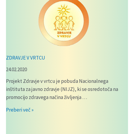
ZDRAVJE V VRTCU
24.02.2020
Projekt Zdravje v vrtcu je pobuda Nacionalnega
inštituta za javno zdravje (NIJZ), ki se osredotoča na
promocijo zdravega načina življenja …
ZDRAVJE
Preberi več »
V
VRTCU