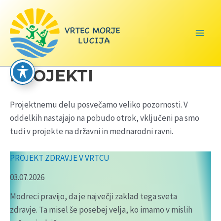
Skip
to
content
Main
Men
PROJEKTI
Projektnemu delu posvečamo veliko pozornosti. V
oddelkih nastajajo na pobudo otrok, vključeni pa smo
tudi v projekte na državni in mednarodni ravni.
PROJEKT ZDRAVJE V VRTCU
03.07.2026
Modreci pravijo, da je največji zaklad tega sveta
zdravje. Ta misel še posebej velja, ko imamo v mislih