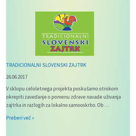
ŠOLA
–
YOU(R)SEA
TRADICIONALNI SLOVENSKI ZAJTRK
26.06.2017
V sklopu celoletnega projekta poskušamo otrokom
okrepiti zavedanje o pomenu zdrave navade uživanja
zajtrka in razlogih za lokalno samooskrbo. Ob …
TRADICIONALNI
Preberi več »
SLOVENSKI
ZAJTRK