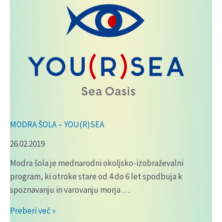
MODRA ŠOLA – YOU(R)SEA
26.02.2019
Modra šola je mednarodni okoljsko-izobraževalni
program, ki otroke stare od 4 do 6 let spodbuja k
spoznavanju in varovanju morja …
MODRA
Preberi več »